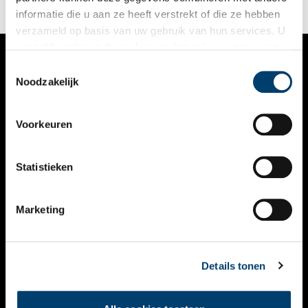
informatie die u aan ze heeft verstrekt of die ze hebben
verzameld op basis van uw gebruik van hun services. U
gaat akkoord met de cookies en het
privacystatement
als u onze website blijft gebruiken.
Toestemmingsselectie
VERHALEN
Noodzakelijk
NIEUWS
Voorkeuren
KALENDER
THEMA’S
Statistieken
ACTIVITEITEN
Marketing
VIDEO’S
OVER ONS
Details tonen
CONTACT