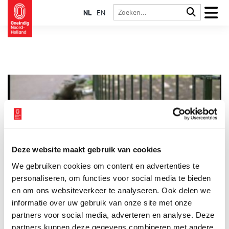
NL
EN
Deze website maakt gebruik van cookies
De menagerie van Blauw Jan
We gebruiken cookies om content en advertenties te
Op het Amsterdamse Kleine Gartmanplantsoen, bij het
Leidseplein, staan her en der tientallen bronzen leguanen,
personaliseren, om functies voor social media te bieden
agames en varanen. De beeldengroep heet Blauw Jan. De
en om ons websiteverkeer te analyseren. Ook delen we
beelden verwijzen naar de beroemde menagerie van Jan
informatie over uw gebruik van onze site met onze
Westerhof, oftewel Blauw Jan.
partners voor social media, adverteren en analyse. Deze
partners kunnen deze gegevens combineren met andere