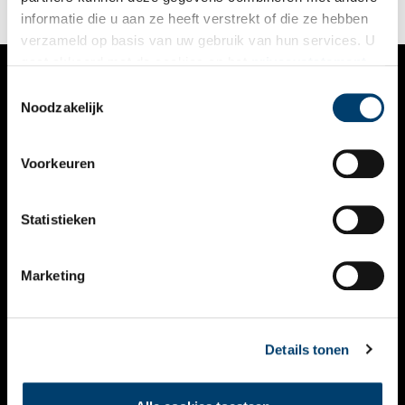
informatie die u aan ze heeft verstrekt of die ze hebben
verzameld op basis van uw gebruik van hun services. U
gaat akkoord met de cookies en het
privacystatement
als u onze website blijft gebruiken.
Toestemmingsselectie
VERHALEN
Noodzakelijk
NIEUWS
Voorkeuren
KALENDER
THEMA’S
Statistieken
ACTIVITEITEN
Marketing
VIDEO’S
OVER ONS
Details tonen
CONTACT