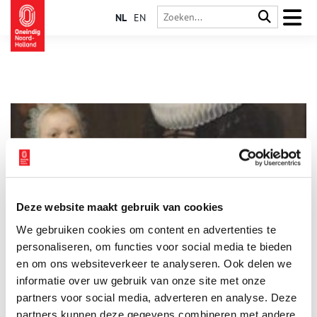
NL
EN
Deze website maakt gebruik van cookies
‘Een sattijnen knechtges mutzien’ – kinderkleding uit de
We gebruiken cookies om content en advertenties te
boedel van Maria Lienaertz (1624)
personaliseren, om functies voor social media te bieden
De eerste resultaten van ‘Crowd Leert Computer Lezen’ waren
nog maar net online, toen kunsthistorica Saskia Kuus via
en om ons websiteverkeer te analyseren. Ook delen we
twitter liet weten wat een goudmijn dit was voor haar
informatie over uw gebruik van onze site met onze
onderzoek naar historische (kinder-)kleding.
partners voor social media, adverteren en analyse. Deze
partners kunnen deze gegevens combineren met andere