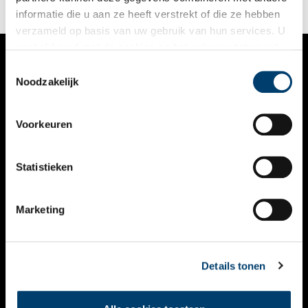
informatie die u aan ze heeft verstrekt of die ze hebben
verzameld op basis van uw gebruik van hun services. U
gaat akkoord met de cookies en het
privacystatement
als u onze website blijft gebruiken.
Toestemmingsselectie
VERHALEN
Noodzakelijk
NIEUWS
Voorkeuren
KALENDER
THEMA’S
Statistieken
ACTIVITEITEN
Marketing
VIDEO’S
OVER ONS
Details tonen
CONTACT