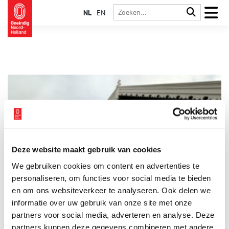
NL
EN
Deze website maakt gebruik van cookies
Twee eeuwen klussen in Assendelft
We gebruiken cookies om content en advertenties te
Assendelft telt 35 provinciale monumenten. In één ervan wordt
er al 200 jaar fanatiek geklust. Oud-militair Fred woonde door
personaliseren, om functies voor social media te bieden
zijn werk bij de Landmacht haast overal in Nederland, behalve
en om ons websiteverkeer te analyseren. Ook delen we
in Noord-Holland. 20 jaar geleden streken hij en zijn vrouw
informatie over uw gebruik van onze site met onze
neer in Assendelft. ‘Als ik niet weg hoef, ga ik hier niet meer
weg.’
partners voor social media, adverteren en analyse. Deze
partners kunnen deze gegevens combineren met andere