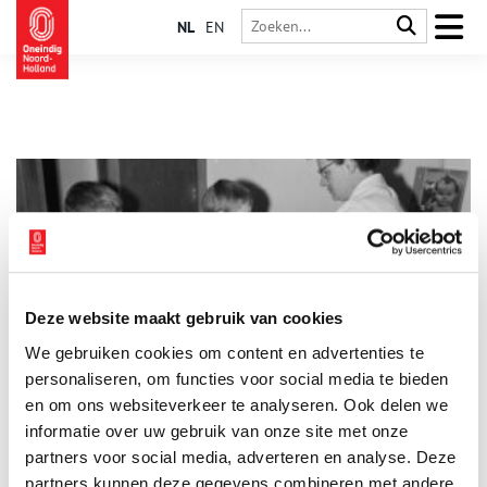
NL
EN
Deze website maakt gebruik van cookies
Van pokken tot polio: het Rijksvaccinatieprogramma
We gebruiken cookies om content en advertenties te
Tegenwoordig kunnen we ons weinig voorstellen dat
droeviger is dan ouders die hun kinderen overleven. Maar nog
personaliseren, om functies voor social media te bieden
geen honderd jaar geleden hoorde kindersterfte onlosmakelijk
en om ons websiteverkeer te analyseren. Ook delen we
bij het leven. Infectieziekten als polio, difterie en mazelen
informatie over uw gebruik van onze site met onze
sloegen blijvende gaten in jonge gezinnen. Dankzij het in
1957 gestarte Rijksvaccinatieprogramma zijn dit soort
partners voor social media, adverteren en analyse. Deze
epidemieën zeldzaam geworden.
partners kunnen deze gegevens combineren met andere