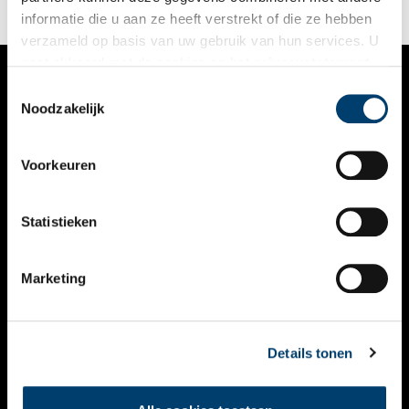
informatie die u aan ze heeft verstrekt of die ze hebben
verzameld op basis van uw gebruik van hun services. U
gaat akkoord met de cookies en het
privacystatement
als u onze website blijft gebruiken.
Toestemmingsselectie
VERHALEN
Noodzakelijk
NIEUWS
Voorkeuren
KALENDER
THEMA’S
Statistieken
ACTIVITEITEN
Marketing
VIDEO’S
OVER ONS
Details tonen
CONTACT