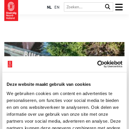
NL
EN
Deze website maakt gebruik van cookies
Stadslegenden: de Bullebak van Amsterdam
We gebruiken cookies om content en advertenties te
Eeuwenlang, totdat halverwege de 19de eeuw de stadswallen
werden geslecht, was er een waterspook of watermonster in
personaliseren, om functies voor social media te bieden
Amsterdam dat de Bullebak heette. Dat wordt tenminste van
en om ons websiteverkeer te analyseren. Ook delen we
generatie op generatie verteld – en dan moet het wel waar
informatie over uw gebruik van onze site met onze
zijn.
partners voor social media, adverteren en analyse. Deze
partners kunnen deze gegevens combineren met andere