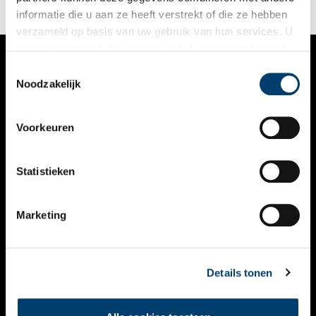
informatie die u aan ze heeft verstrekt of die ze hebben
verzameld op basis van uw gebruik van hun services. U
gaat akkoord met de cookies en het
privacystatement
als u onze website blijft gebruiken.
Toestemmingsselectie
VERHALEN
Noodzakelijk
NIEUWS
Voorkeuren
KALENDER
THEMA’S
Statistieken
ACTIVITEITEN
Marketing
VIDEO’S
OVER ONS
Details tonen
CONTACT