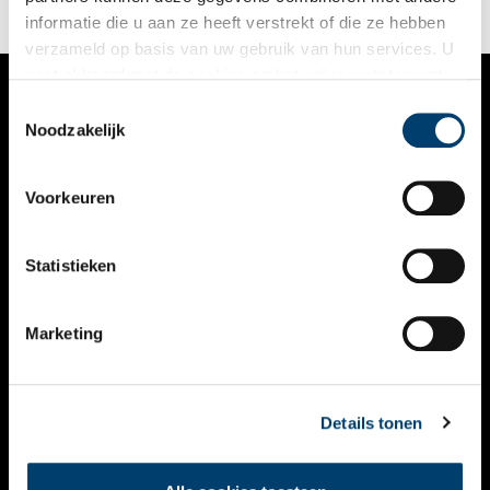
informatie die u aan ze heeft verstrekt of die ze hebben
verzameld op basis van uw gebruik van hun services. U
gaat akkoord met de cookies en het
privacystatement
als u onze website blijft gebruiken.
Toestemmingsselectie
VERHALEN
Noodzakelijk
NIEUWS
Voorkeuren
KALENDER
THEMA’S
Statistieken
ACTIVITEITEN
Marketing
VIDEO’S
OVER ONS
Details tonen
CONTACT