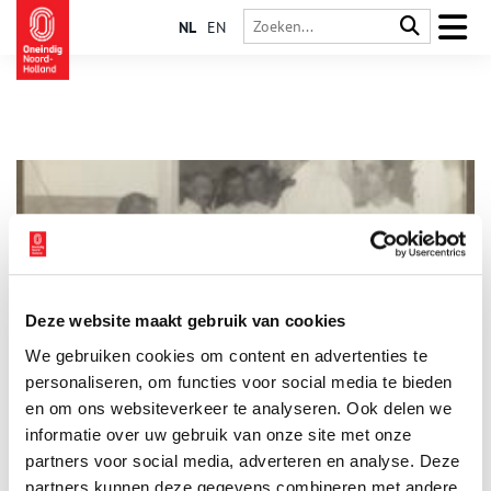
NL
EN
Deze website maakt gebruik van cookies
Waar emigranten op doorreis een wasbeurt kregen
We gebruiken cookies om content en advertenties te
Om te voorkomen dat emigranten Zuid-Amerika vanwege
slechte hygiëne niet in mochten, controleerde de Koninklijke
personaliseren, om functies voor social media te bieden
Hollandsche Lloyd al haar passagiers op luizen, vlooien en
en om ons websiteverkeer te analyseren. Ook delen we
besmettelijke ziektes. Dat gebeurde in het Quarantainegebouw.
informatie over uw gebruik van onze site met onze
Samen met het Lloyd Hotel was dit het visitekaartje van de
rederij.
partners voor social media, adverteren en analyse. Deze
partners kunnen deze gegevens combineren met andere