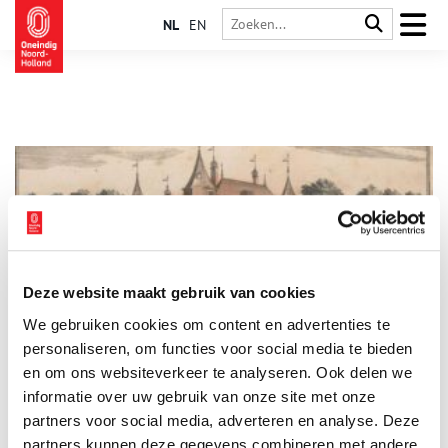
NL
EN
Deze website maakt gebruik van cookies
‘Bommelstein’ op den Berg
We gebruiken cookies om content en advertenties te
Kasteel Nederhorst mag oorspronkelijk uit de dertiende eeuw
dateren, het is vorige eeuw vooral bekend geworden als
personaliseren, om functies voor social media te bieden
‘Bommelstein’. Het oude kasteel raakte bij een brand in 1971
en om ons websiteverkeer te analyseren. Ook delen we
grotendeels verwoest, kort na een ingrijpende restauratie. Het
informatie over uw gebruik van onze site met onze
is echter fraai herrezen en staat te pronken op de berg. Omdat
striptekenaar Marten Toonder er zijn studio’s had waar de
partners voor social media, adverteren en analyse. Deze
populaire verhalen van Tom Poes en Olie B. Bommel vorm
partners kunnen deze gegevens combineren met andere