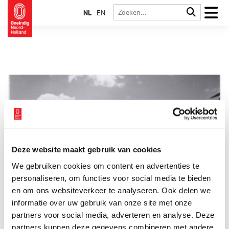
NL
EN
Deze website maakt gebruik van cookies
Bruynzeel in Zaandam
We gebruiken cookies om content en advertenties te
Het hout- en timmerbedrijf Bruynzeel, nog altijd beroemd om
zijn keukens, werd in 1897 opgericht in Rotterdam door de
personaliseren, om functies voor social media te bieden
Zeeuwse Cees Bruynzeel. Op het eerste gezicht lijkt een band
en om ons websiteverkeer te analyseren. Ook delen we
met de industrie in het Noordzeekanaalgebied en de
informatie over uw gebruik van onze site met onze
Zaanstreek niet voor de hand te liggen, maar niets is minder
waar. Een brand in de Rotterdamse fabriek ‘de Arend’ in 1919
partners voor social media, adverteren en analyse. Deze
betekent voor de firma Bruynzeel een gedeeltelijke en later
partners kunnen deze gegevens combineren met andere