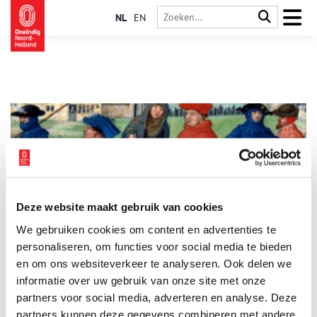
NL
EN
Deze website maakt gebruik van cookies
Historische complottheorieën: het einde van de wereld
We gebruiken cookies om content en advertenties te
Tijdens de jaarwisseling in 1999 waren veel mensen bang
voor de ‘millenniumbug’, die wereldwijd voor een crash van
personaliseren, om functies voor social media te bieden
alle computersystemen zou zorgen. Duizend jaar eerder
en om ons websiteverkeer te analyseren. Ook delen we
vreesde men nog veel grotere gevolgen van de
informatie over uw gebruik van onze site met onze
millenniumwisseling. Middeleeuwse christenen dachten dat de
Apocalyps nabij was. Velen reisden naar Jeruzalem, om het
partners voor social media, adverteren en analyse. Deze
Laatste Oordeel af te wachten in de Heilige Stad.
partners kunnen deze gegevens combineren met andere