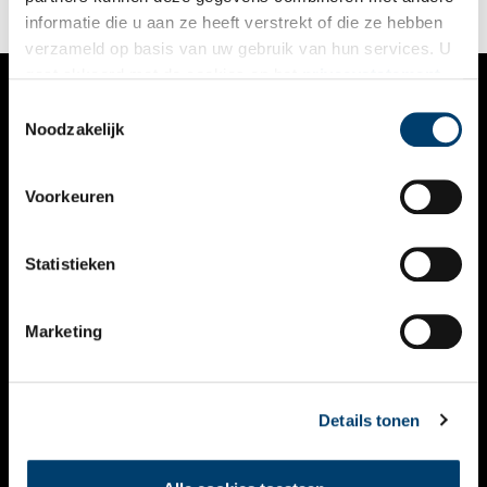
informatie die u aan ze heeft verstrekt of die ze hebben
verzameld op basis van uw gebruik van hun services. U
gaat akkoord met de cookies en het
privacystatement
als u onze website blijft gebruiken.
Toestemmingsselectie
VERHALEN
Noodzakelijk
NIEUWS
Voorkeuren
KALENDER
THEMA’S
Statistieken
ACTIVITEITEN
Marketing
VIDEO’S
OVER ONS
Details tonen
CONTACT