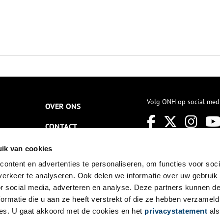
Volg ONH op social med
OVER ONS
CONTACT
NIEUWSBRIEF
ik van cookies
ontent en advertenties te personaliseren, om functies voor soci
DISCLAIMER
erkeer te analyseren. Ook delen we informatie over uw gebruik
PRIVACY
or social media, adverteren en analyse. Deze partners kunnen 
ormatie die u aan ze heeft verstrekt of die ze hebben verzameld
TOEGANKELIJKHEID
es. U gaat akkoord met de cookies en het
privacystatement
als