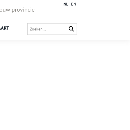
NL
EN
jouw provincie
AART