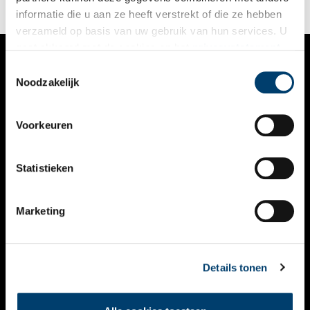
informatie die u aan ze heeft verstrekt of die ze hebben
verzameld op basis van uw gebruik van hun services. U
gaat akkoord met de cookies en het
privacystatement
als u onze website blijft gebruiken.
Toestemmingsselectie
VERHALEN
Noodzakelijk
NIEUWS
Voorkeuren
KALENDER
THEMA’S
Statistieken
ACTIVITEITEN
Marketing
VIDEO’S
OVER ONS
Details tonen
CONTACT