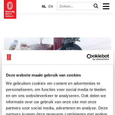
NL
EN
Deze website maakt gebruik van cookies
Kerst Expres 2025
We gebruiken cookies om content en advertenties te
In de gezelligste tijd van het jaar rijdt de Museumstoomtram
Hoorn-Medemblik Kerst Expres. Ga mee en proef de echte
personaliseren, om functies voor social media te bieden
kerstsfeer met het hele gezin, familie of vrienden!
en om ons websiteverkeer te analyseren. Ook delen we
informatie over uw gebruik van onze site met onze
1 min
partners voor social media, adverteren en analyse. Deze
partners kunnen deze gegevens combineren met andere