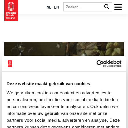
NL
EN
Deze website maakt gebruik van cookies
Dikkevretsavond
We gebruiken cookies om content en advertenties te
Zo komen we de donkere wintermaanden wel door! De oude
man op de afbeelding hieronder heeft niets te klagen. Hij zit
personaliseren, om functies voor social media te bieden
lekker warm bij het vuur en naast hem staat een fraai gedekte
en om ons websiteverkeer te analyseren. Ook delen we
tafel. Op de achtergrond zijn schaatsende en kolvende figuren
informatie over uw gebruik van onze site met onze
te zien. Kolven is een traditioneel Hollands spel waarbij men
met een soort houten golfclub een bal tegen een paal moet
partners voor social media, adverteren en analyse. Deze
slaan. Kortom, dit maandbordje voor de maand december
partners kunnen deze gegevens combineren met andere