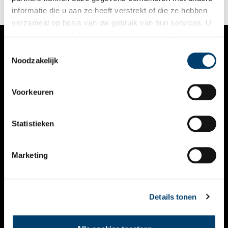
informatie die u aan ze heeft verstrekt of die ze hebben
verzameld op basis van uw gebruik van hun services. U
gaat akkoord met de cookies en het
privacystatement
als u onze website blijft gebruiken.
Toestemmingsselectie
VERHALEN
Noodzakelijk
NIEUWS
Voorkeuren
KALENDER
THEMA’S
Statistieken
ACTIVITEITEN
Marketing
VIDEO’S
OVER ONS
Details tonen
CONTACT