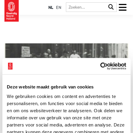
NL
EN
Deze website maakt gebruik van cookies
Crisissen leiden vaker tot hamsterwoede
We gebruiken cookies om content en advertenties te
Het begin van de coronacrisis, zo rond 13 maart 2020,
kenmerkte zich door een fenomeen dat we lang niet meer
personaliseren, om functies voor social media te bieden
hebben gezien: hamsteren. Toiletpapier vloog de winkels uit, al
en om ons websiteverkeer te analyseren. Ook delen we
was niet écht duidelijk waarom.
informatie over uw gebruik van onze site met onze
partners voor social media, adverteren en analyse. Deze
partners kunnen deze gegevens combineren met andere