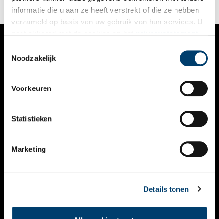
informatie die u aan ze heeft verstrekt of die ze hebben
verzameld op basis van uw gebruik van hun services. U
gaat akkoord met de cookies en het
privacystatement
als u onze website blijft gebruiken.
Toestemmingsselectie
VERHALEN
Noodzakelijk
NIEUWS
Voorkeuren
KALENDER
THEMA’S
Statistieken
ACTIVITEITEN
Marketing
VIDEO’S
OVER ONS
Details tonen
CONTACT