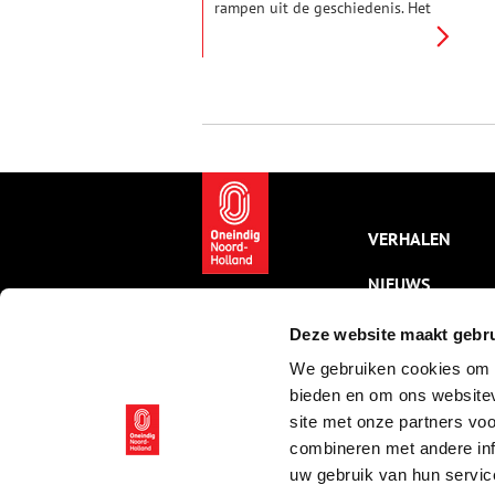
rampen uit de geschiedenis. Het
radioactieve materiaal dat
vrijkwam uit de kerncentrale
van Tsjernobyl was tot in
Nederland te meten. Er werden
verschillende maatregelen
genomen om besmetting te
voorkomen.
VERHALEN
NIEUWS
KALENDER
Deze website maakt gebru
We gebruiken cookies om c
THEMA’S
bieden en om ons websitev
ACTIVITEITEN
site met onze partners vo
combineren met andere inf
VIDEO’S
uw gebruik van hun servic