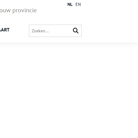
NL
EN
jouw provincie
AART