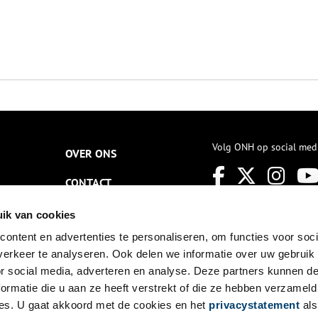
Volg ONH op social med
OVER ONS
CONTACT
NIEUWSBRIEF
ik van cookies
ontent en advertenties te personaliseren, om functies voor soci
DISCLAIMER
erkeer te analyseren. Ook delen we informatie over uw gebruik
PRIVACY
or social media, adverteren en analyse. Deze partners kunnen 
ormatie die u aan ze heeft verstrekt of die ze hebben verzameld
TOEGANKELIJKHEID
es. U gaat akkoord met de cookies en het
privacystatement
als