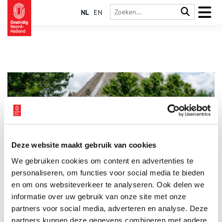
NL
EN
Deze website maakt gebruik van cookies
Binnenkijker: stolpboerderij Kerkzicht in Nes aan de
We gebruiken cookies om content en advertenties te
Amstel
personaliseren, om functies voor social media te bieden
Voor de serie ‘Binnenkijker’ van Boerderijenstichting Noord-
Holland gaat agrarisch erfgoed specialist Anna Groentjes op
en om ons websiteverkeer te analyseren. Ook delen we
bezoek bij bijzondere stolpboerderijen. Trotse eigenaren
informatie over uw gebruik van onze site met onze
vertellen haar alles over de geschiedenis en het interieur van
partners voor social media, adverteren en analyse. Deze
de stolp. De interieurs verschillen nog meer van elkaar dan de
buitenkanten. Bij woonboerderijen zien we de zoektocht naar
partners kunnen deze gegevens combineren met andere