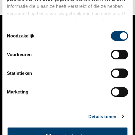
informatie die u aan ze heeft verstrekt of die ze hebben
verzameld op basis van uw gebruik van hun services. U
gaat akkoord met de cookies en het
privacystatement
als u onze website blijft gebruiken.
Toestemmingsselectie
VERHALEN
Noodzakelijk
NIEUWS
Voorkeuren
KALENDER
THEMA’S
Statistieken
ACTIVITEITEN
Marketing
VIDEO’S
OVER ONS
Details tonen
CONTACT