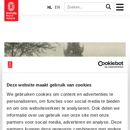
NL
EN
Deze website maakt gebruik van cookies
De terugkeer van het Schager kerkzegel
We gebruiken cookies om content en advertenties te
Veel kerkelijke gemeenten hebben in de afgelopen jaren hun
historische kerkzegel van zolder gehaald om te gebruiken op
personaliseren, om functies voor social media te bieden
brochures, websites en briefpapier. Dat verbindt kerken met
en om ons websiteverkeer te analyseren. Ook delen we
hun geschiedenis. Wat Schagen betreft gaat die historie terug
informatie over uw gebruik van onze site met onze
tot 1572. Het kerkzegel van de Protestantse Gemeente
Schagen vertelt een bijzonder verhaal over de verbinding van
partners voor social media, adverteren en analyse. Deze
kerk en staat in het Noord-Hollandse plaatsje.
partners kunnen deze gegevens combineren met andere