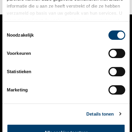
om in geuren en kleuren te vertellen over het dagelijks leven
informatie die u aan ze heeft verstrekt of die ze hebben
in de kathedraal van Antwerpen.
verzameld op basis van uw gebruik van hun services. U
gaat akkoord met de cookies en het
privacystatement
als u onze website blijft gebruiken.
Toestemmingsselectie
VERHALEN
Noodzakelijk
NIEUWS
Voorkeuren
KALENDER
THEMA’S
Statistieken
ACTIVITEITEN
Marketing
VIDEO’S
OVER ONS
Details tonen
CONTACT