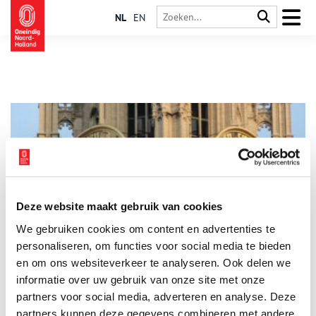
NL
EN
Deze website maakt gebruik van cookies
Kabaal in de kathedraal: dit zagen, roken en hoorden
We gebruiken cookies om content en advertenties te
middeleeuwse kerkgangers
personaliseren, om functies voor social media te bieden
De kathedraal, een oase van rust en bezinning? Voor wie er
vandaag de dag een kaarsje brandt misschien wel. Maar een
en om ons websiteverkeer te analyseren. Ook delen we
kerkganger van 500 jaar geleden trof vaak een veel
informatie over uw gebruik van onze site met onze
levendigere situatie aan. Van zwerfhonden tot spelende
partners voor social media, adverteren en analyse. Deze
kinderen, en soms wel 100 missen op een dag! Kunsthistoricus
Wendy Wauters toog onlangs naar het Noord-Hollands Archief
partners kunnen deze gegevens combineren met andere