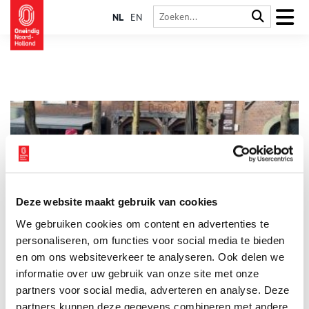
NL
EN
Deze website maakt gebruik van cookies
Sinterklaasfeest keert terug op nationale erfgoedlijst
We gebruiken cookies om content en advertenties te
De sinterklaasviering krijgt in de toekomst opnieuw een plek
op de nationale inventaris voor immaterieel erfgoed. Dat
personaliseren, om functies voor social media te bieden
bevestigt directeur Saskia van Oostveen van het
en om ons websiteverkeer te analyseren. Ook delen we
Kenniscentrum Immaterieel Erfgoed Nederland (KIEN) na
informatie over uw gebruik van onze site met onze
2 min
berichtgeving van het AD. Het feest stond eerder al op de lijst,
maar werd in 2022 verwijderd vanwege de aanwezigheid van
partners voor social media, adverteren en analyse. Deze
Zwarte Piet in de oorspronkelijke beschrijving.
partners kunnen deze gegevens combineren met andere