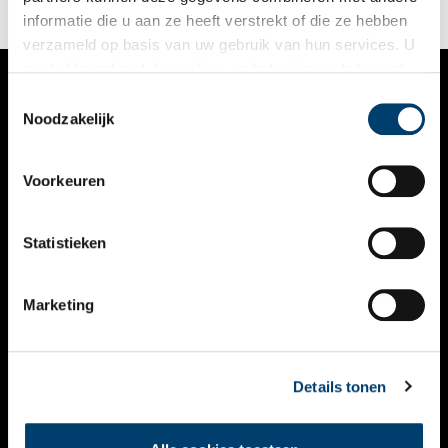
informatie die u aan ze heeft verstrekt of die ze hebben
verzameld op basis van uw gebruik van hun services. U
gaat akkoord met de cookies en het
privacystatement
als u onze website blijft gebruiken.
Toestemmingsselectie
VERHALEN
Noodzakelijk
NIEUWS
Voorkeuren
KALENDER
THEMA’S
Statistieken
ACTIVITEITEN
Marketing
VIDEO’S
OVER ONS
Details tonen
CONTACT