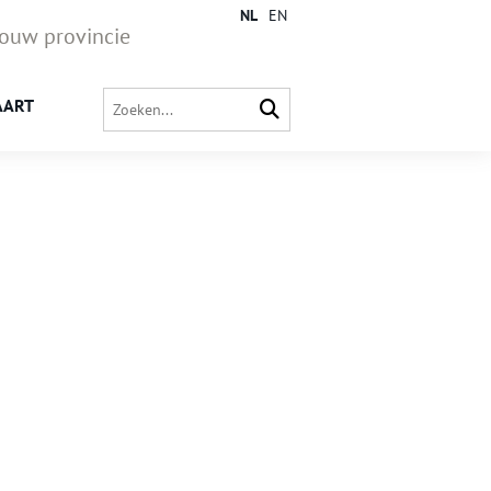
NL
EN
jouw provincie
AART