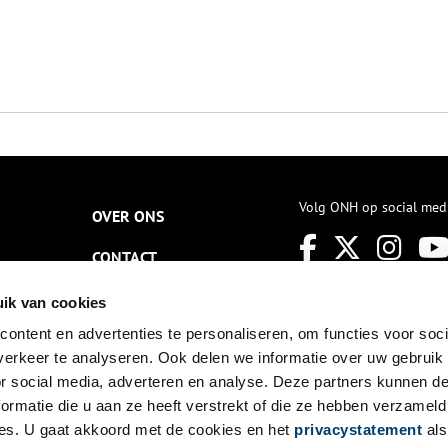
Volg ONH op social med
OVER ONS
CONTACT
NIEUWSBRIEF
ik van cookies
ontent en advertenties te personaliseren, om functies voor soci
DISCLAIMER
erkeer te analyseren. Ook delen we informatie over uw gebruik
PRIVACY
or social media, adverteren en analyse. Deze partners kunnen 
ormatie die u aan ze heeft verstrekt of die ze hebben verzameld
TOEGANKELIJKHEID
es. U gaat akkoord met de cookies en het
privacystatement
als