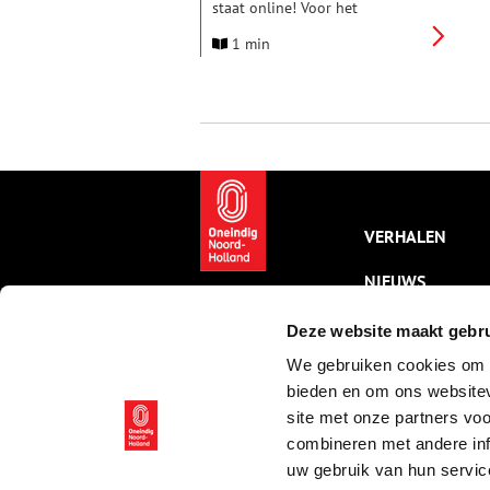
staat online! Voor het
ongetrainde oog lijkt er
1 min
misschien niet veel anders. Toch
is er een grote stap gezet. Alle
erfgoedpraktijken die eerder
waren aangemeld in het
Netwerk Immaterieel Erfgoed
zijn nu opgenomen in de
Inventaris.
VERHALEN
NIEUWS
KALENDER
Deze website maakt gebru
We gebruiken cookies om c
THEMA’S
bieden en om ons websitev
ACTIVITEITEN
site met onze partners vo
combineren met andere inf
VIDEO’S
uw gebruik van hun servic