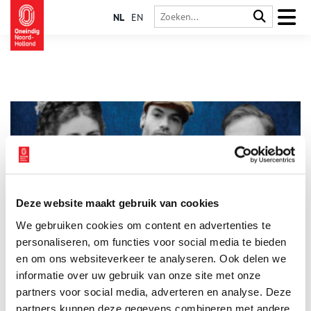
NL
EN
Deze website maakt gebruik van cookies
Beroemde Zandvoorters: van keizerin Sisi tot Dingetje
We gebruiken cookies om content en advertenties te
Op het eerste gezicht hebben Keizerin Sisi, Toon Hermans en
Alain Clark weinig gemeen. Wat ze wel gemeen hebben is hun
personaliseren, om functies voor social media te bieden
band met Zandvoort, zo blijkt uit de nieuwe tentoonstelling
en om ons websiteverkeer te analyseren. Ook delen we
‘Beroemd Zandvoort’ in het Zandvoorts Museum.
informatie over uw gebruik van onze site met onze
partners voor social media, adverteren en analyse. Deze
partners kunnen deze gegevens combineren met andere