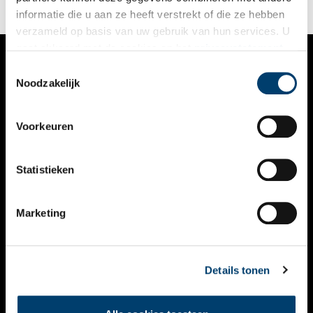
informatie die u aan ze heeft verstrekt of die ze hebben
verzameld op basis van uw gebruik van hun services. U
gaat akkoord met de cookies en het
privacystatement
als u onze website blijft gebruiken.
Toestemmingsselectie
VERHALEN
Noodzakelijk
NIEUWS
Voorkeuren
KALENDER
THEMA’S
Statistieken
ACTIVITEITEN
Marketing
VIDEO’S
OVER ONS
Details tonen
CONTACT