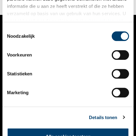
informatie die u aan ze heeft verstrekt of die ze hebben
verzameld op basis van uw gebruik van hun services. U
gaat akkoord met de cookies en het
privacystatement
als u onze website blijft gebruiken.
Toestemmingsselectie
VERHALEN
Noodzakelijk
NIEUWS
Voorkeuren
KALENDER
THEMA’S
Statistieken
ACTIVITEITEN
Marketing
VIDEO’S
OVER ONS
Details tonen
CONTACT