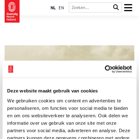
NL
EN
Deze website maakt gebruik van cookies
Zandvoort: van visafslag tot mondaine badplaats
We gebruiken cookies om content en advertenties te
Wat hebben keizerin Sisi en een oor op sterk water met elkaar
te maken? Zandvoort! Kijk maar in het Zandvoorts Museum.
personaliseren, om functies voor social media te bieden
Een verhaal van bomschuiten, zeebaden en een bonbonnière
en om ons websiteverkeer te analyseren. Ook delen we
die koningin Victoria aan de kleine (84 cm) Paap schonk.
informatie over uw gebruik van onze site met onze
partners voor social media, adverteren en analyse. Deze
partners kunnen deze gegevens combineren met andere