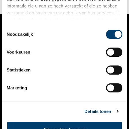
informatie die u aan ze heeft verstrekt of die ze hebben
verzameld op basis van uw gebruik van hun services. U
gaat akkoord met de cookies en het
privacystatement
als u onze website blijft gebruiken.
Toestemmingsselectie
VERHALEN
Noodzakelijk
NIEUWS
Voorkeuren
KALENDER
THEMA’S
Statistieken
ACTIVITEITEN
Marketing
VIDEO’S
OVER ONS
Details tonen
CONTACT