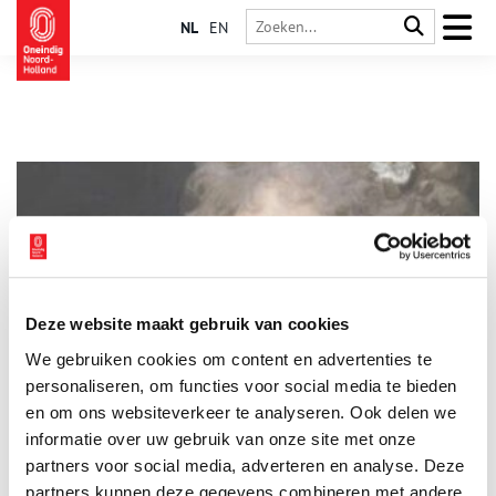
NL
EN
Deze website maakt gebruik van cookies
Het Hodshonhuis: Jonge erfgename bouwt stadspaleisje
We gebruiken cookies om content en advertenties te
Cornelia Catharina – ‘Keetje’- Hodshon was pas 26 jaar oud
toen zij in 1794 aan Abraham van de Hart, stadsbouwmeester
personaliseren, om functies voor social media te bieden
van Amsterdam en de meest vooraanstaande architect van zijn
en om ons websiteverkeer te analyseren. Ook delen we
tijd, opdracht gaf voor de bouw van een woonhuis in de bocht
informatie over uw gebruik van onze site met onze
van het Spaarne, tegenover Teylers Museum, de meest
prestigieuze locatie in de stad.
partners voor social media, adverteren en analyse. Deze
partners kunnen deze gegevens combineren met andere