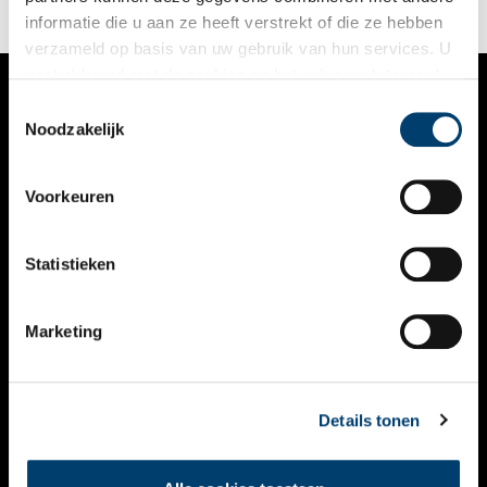
informatie die u aan ze heeft verstrekt of die ze hebben
verzameld op basis van uw gebruik van hun services. U
gaat akkoord met de cookies en het
privacystatement
als u onze website blijft gebruiken.
Toestemmingsselectie
VERHALEN
Noodzakelijk
NIEUWS
Voorkeuren
KALENDER
THEMA’S
Statistieken
ACTIVITEITEN
Marketing
VIDEO’S
OVER ONS
Details tonen
CONTACT