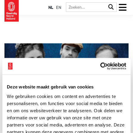
NL
EN
Deze website maakt gebruik van cookies
Beroemde Zandvoorters: van keizerin Sisi tot Dingetje
We gebruiken cookies om content en advertenties te
Op het eerste gezicht hebben Keizerin Sisi, Toon Hermans en
Alain Clark weinig gemeen. Wat ze wel gemeen hebben is hun
personaliseren, om functies voor social media te bieden
band met Zandvoort, zo blijkt uit de nieuwe tentoonstelling
en om ons websiteverkeer te analyseren. Ook delen we
‘Beroemd Zandvoort’ in het Zandvoorts Museum.
informatie over uw gebruik van onze site met onze
partners voor social media, adverteren en analyse. Deze
partners kunnen deze gegevens combineren met andere