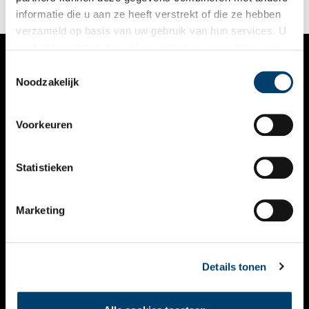
informatie die u aan ze heeft verstrekt of die ze hebben
verzameld op basis van uw gebruik van hun services. U
gaat akkoord met de cookies en het
privacystatement
als u onze website blijft gebruiken.
Toestemmingsselectie
VERHALEN
Noodzakelijk
NIEUWS
Voorkeuren
KALENDER
THEMA’S
Statistieken
ACTIVITEITEN
Marketing
VIDEO’S
OVER ONS
Details tonen
CONTACT