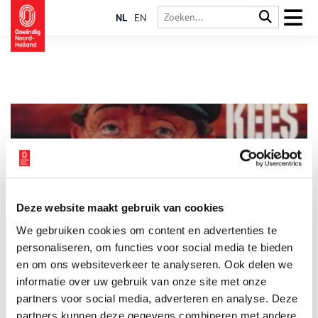
NL
EN
Deze website maakt gebruik van cookies
Kees Stet, grossier in West-Friese grappen
We gebruiken cookies om content en advertenties te
Een oud mannetje met een zwart boerenpetje,
ziekenfondsbrilletje en een boerenzakdoek om zijn nek,
personaliseren, om functies voor social media te bieden
bijeengehouden met de huls van een luciferdoosje: dat was
en om ons websiteverkeer te analyseren. Ook delen we
‘Kees Stet uit Ierswoud’. Wie was de man achter Kees?
informatie over uw gebruik van onze site met onze
partners voor social media, adverteren en analyse. Deze
partners kunnen deze gegevens combineren met andere