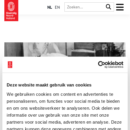
NL
EN
Deze website maakt gebruik van cookies
Melk is goed voor…
We gebruiken cookies om content en advertenties te
Elk, maar ook voor Lutjewinkel. In dit kleine Westfriese dorp
met 700 inwoners draait alles om zuivel. Hier is in 1916 de
personaliseren, om functies voor social media te bieden
coöperatieve zuivelfabriek West-Friesland opgericht,
en om ons websiteverkeer te analyseren. Ook delen we
tegenwoordig een van de drie zuivelfabrieken die Noord-
informatie over uw gebruik van onze site met onze
Holland telt. Voor de Tweede Wereldoorlog telde de provincie
nog 258 zuivelfabrieken. Wat maakt de 100-jarige
partners voor social media, adverteren en analyse. Deze
zuivelfabriek van Lutjewinkel uniek?
partners kunnen deze gegevens combineren met andere