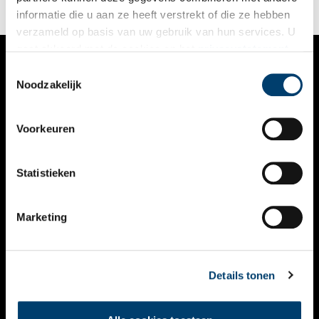
informatie die u aan ze heeft verstrekt of die ze hebben
verzameld op basis van uw gebruik van hun services. U
gaat akkoord met de cookies en het
privacystatement
als u onze website blijft gebruiken.
Toestemmingsselectie
VERHALEN
Noodzakelijk
NIEUWS
Voorkeuren
KALENDER
THEMA’S
Statistieken
ACTIVITEITEN
Marketing
VIDEO’S
OVER ONS
Details tonen
CONTACT