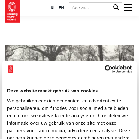
NL
EN
Deze website maakt gebruik van cookies
Zonder geld naar de Kattenberg
We gebruiken cookies om content en advertenties te
Schuin tegenover Huis Nijenburg aan de Kennemerstraatweg
te Heiloo ligt de Kattenberg. Het is een favoriete plek voor
personaliseren, om functies voor social media te bieden
bruidsreportages, sportliefhebbers en dagjesmensen. In een
en om ons websiteverkeer te analyseren. Ook delen we
ver verleden vonden hier talrijke openluchtmeetings plaats.
informatie over uw gebruik van onze site met onze
Vele generaties zullen de Kattenberg echter vooral associëren
met minder welvarende tijden, waarin een bezoek aan de Mont
partners voor social media, adverteren en analyse. Deze
Mauw het hoogtepunt vormde van menige zomervakantie.
partners kunnen deze gegevens combineren met andere