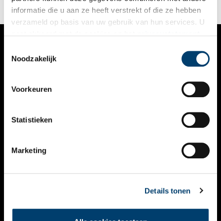
informatie die u aan ze heeft verstrekt of die ze hebben
verzameld op basis van uw gebruik van hun services. U
gaat akkoord met de cookies en het
privacystatement
als u onze website blijft gebruiken.
Toestemmingsselectie
VERHALEN
Noodzakelijk
NIEUWS
Voorkeuren
KALENDER
THEMA’S
Statistieken
ACTIVITEITEN
Marketing
VIDEO’S
OVER ONS
Details tonen
CONTACT