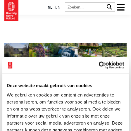
NL
EN
Deze website maakt gebruik van cookies
Tien kanshebbers titel meest bijzondere tuin
We gebruiken cookies om content en advertenties te
De kanshebbers voor de Kasteelprijs 2025 zijn bekend. Binnen
het thema Naar Buiten! heeft de jury van de Dag van het
personaliseren, om functies voor social media te bieden
Kasteel uit ruim veertig inzendingen een top tien van meest
en om ons websiteverkeer te analyseren. Ook delen we
bijzondere tuinen geselecteerd. Aandachtspunten: esthetiek,
informatie over uw gebruik van onze site met onze
2 min
duurzaamheid, authenticiteit, ecologische waarde en
maatschappelijke betrokkenheid.
partners voor social media, adverteren en analyse. Deze
partners kunnen deze gegevens combineren met andere