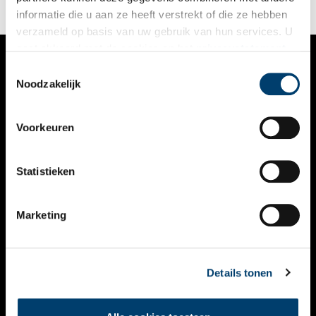
informatie die u aan ze heeft verstrekt of die ze hebben
verzameld op basis van uw gebruik van hun services. U
gaat akkoord met de cookies en het
privacystatement
als u onze website blijft gebruiken.
Toestemmingsselectie
VERHALEN
Noodzakelijk
NIEUWS
Voorkeuren
KALENDER
THEMA’S
Statistieken
ACTIVITEITEN
Marketing
VIDEO’S
OVER ONS
Details tonen
CONTACT