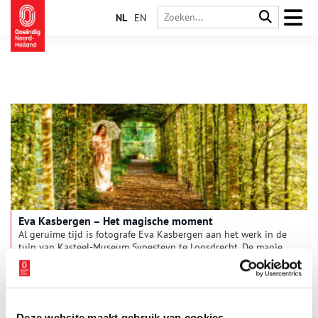
NL
EN
Eva Kasbergen – Het magische moment
Al geruime tijd is fotografe Eva Kasbergen aan het werk in de
tuin van Kasteel-Museum Sypesteyn te Loosdrecht. De magie
van de tuin inspireert haar, een tuin waarin de tijd even
stilstaat. Rust en toch steeds in beweging. Een tuin die altijd
1 min
lijkt te ritselen, een zucht van wind, dwarrelende bladeren, de
vele dieren. Ze laten Kasbergen haar gang gaan, terwijl ze een
glimp van de magie probeert te vangen.
Deze website maakt gebruik van cookies