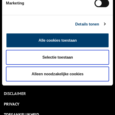
NIEUWS
Marketing
KALENDER
THEMA’S
Details tonen
ACTIVITEITEN
Alle cookies toestaan
VIDEO’S
Selectie toestaan
OVER ONS
CONTACT
Alleen noodzakelijke cookies
NIEUWSBRIEF
DISCLAIMER
PRIVACY
TOEGANKELIJKHEID