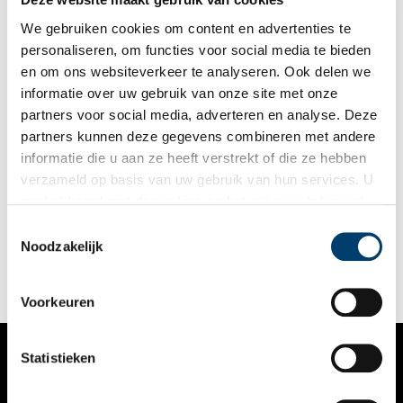
We gebruiken cookies om content en advertenties te
personaliseren, om functies voor social media te bieden
en om ons websiteverkeer te analyseren. Ook delen we
informatie over uw gebruik van onze site met onze
partners voor social media, adverteren en analyse. Deze
partners kunnen deze gegevens combineren met andere
De tuin van Kasteel Sypesteyn
informatie die u aan ze heeft verstrekt of die ze hebben
Stel je voor dat de Jonkheer van Sypesteyn (1857 – 1937) uit
verzameld op basis van uw gebruik van hun services. U
de dood zou herrijzen. Hij ziet dan dat zijn tuin nog nagenoeg
gaat akkoord met de cookies en het
privacystatement
hetzelfde is, zoals hij dat rond 1902 aan had laten leggen. . Dat
we de tuin in de originele staat kunnen zien, is te danken aan
als u onze website blijft gebruiken.
Toestemmingsselectie
tuinbazin Henny van der Wilt.
Noodzakelijk
Voorkeuren
Statistieken
VERHALEN