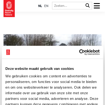
NL
EN
Deze website maakt gebruik van cookies
Mijn plek: Weg van Floris V met burchten en klooster
We gebruiken cookies om content en advertenties te
Welke plaats vind jij het meest kenmerkend voor Noord-
Holland? ‘Ik woon aan de Munnikenweg. Dat mag je wel een
personaliseren, om functies voor social media te bieden
bijzondere plek noemen.’ Guus Breebaart-Beuse heeft gelijk.
en om ons websiteverkeer te analyseren. Ook delen we
Want wie woont er aan een weg die eeuwen geleden door
informatie over uw gebruik van onze site met onze
Floris V is aangelegd en waar de graaf dwangburchten liet
bouwen?
partners voor social media, adverteren en analyse. Deze
partners kunnen deze gegevens combineren met andere