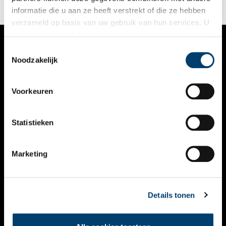
informatie die u aan ze heeft verstrekt of die ze hebben
verzameld op basis van uw gebruik van hun services. U
gaat akkoord met de cookies en het
privacystatement
als u onze website blijft gebruiken.
Toestemmingsselectie
VERHALEN
Noodzakelijk
NIEUWS
Voorkeuren
KALENDER
THEMA’S
Statistieken
ACTIVITEITEN
Marketing
VIDEO’S
OVER ONS
Details tonen
CONTACT