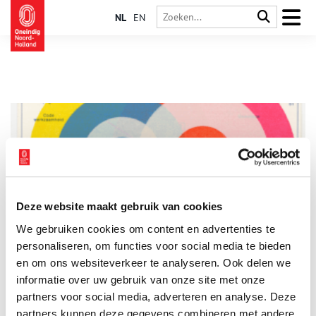
NL
EN
Deze website maakt gebruik van cookies
Karel Martens – Unbound
We gebruiken cookies om content en advertenties te
Het Stedelijk presenteert vanaf 11 juli 2025 het eerste
overzicht van Karel Martens (1939), een van de belangrijkste
personaliseren, om functies voor social media te bieden
naoorlogse Nederlandse grafisch ontwerpers, bekend om zijn
en om ons websiteverkeer te analyseren. Ook delen we
eigenzinnigheid en zijn speelse en experimentele manier van
informatie over uw gebruik van onze site met onze
4 min
werken. Karel Martens heeft in Nederland en internationaal
generaties jongere ontwerpers opgeleid en geïnspireerd. De
partners voor social media, adverteren en analyse. Deze
tentoonstelling is een ontdekkingstocht door het oeuvre dat
partners kunnen deze gegevens combineren met andere