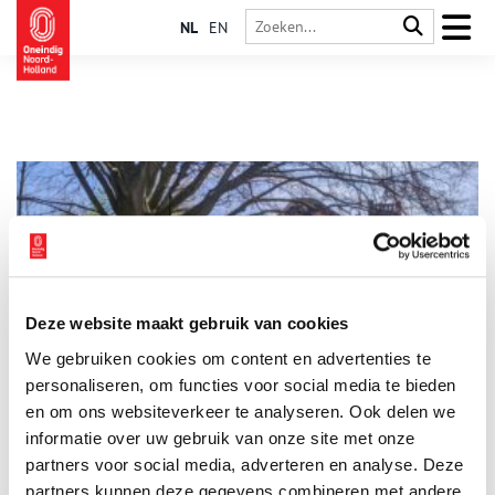
NL
EN
Deze website maakt gebruik van cookies
Goed toeven in Twisk: de stolpboerderij van Vok en Nel
We gebruiken cookies om content en advertenties te
Kay
personaliseren, om functies voor social media te bieden
Middenin het stolpenlint van Twisk ligt de royale
stolpboerderij van Vok en Nel Kay. Beiden zijn grootgebracht
en om ons websiteverkeer te analyseren. Ook delen we
‘in de stolp’ en weten daardoor alles over het leven in deze
informatie over uw gebruik van onze site met onze
typisch Noord-Hollandse boerderij. Van hooibroei tot gierende
partners voor social media, adverteren en analyse. Deze
schoorstenen, in de piramide van de polder is altijd wat te
beleven.
partners kunnen deze gegevens combineren met andere