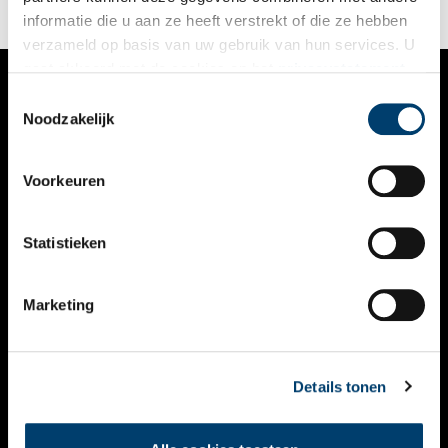
informatie die u aan ze heeft verstrekt of die ze hebben
verzameld op basis van uw gebruik van hun services. U
gaat akkoord met de cookies en het
privacystatement
als u onze website blijft gebruiken.
Toestemmingsselectie
VERHALEN
Noodzakelijk
NIEUWS
Voorkeuren
KALENDER
THEMA’S
Statistieken
ACTIVITEITEN
Marketing
VIDEO’S
OVER ONS
Details tonen
CONTACT