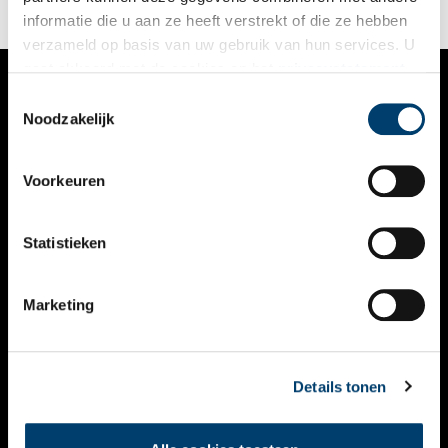
‘Nieuwer-Amstel’, zoals Amstelveen tot 1964 heette.
informatie die u aan ze heeft verstrekt of die ze hebben
verzameld op basis van uw gebruik van hun services. U
gaat akkoord met de cookies en het
privacystatement
als u onze website blijft gebruiken.
Toestemmingsselectie
VERHALEN
Noodzakelijk
NIEUWS
Voorkeuren
KALENDER
THEMA’S
Statistieken
ACTIVITEITEN
Marketing
VIDEO’S
OVER ONS
Details tonen
CONTACT