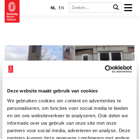
NL
EN
Deze website maakt gebruik van cookies
In de Amstelveense Dorpskerk worden nu gaatjes gevuld
We gebruiken cookies om content en advertenties te
De Dorpskerk in het oude hart van Amstelveen is
waarschijnlijk al het vierde kerkgebouw op deze plek. De
personaliseren, om functies voor social media te bieden
opeenvolgende godshuizen bepalen hier al acht eeuwen lang
en om ons websiteverkeer te analyseren. Ook delen we
het aanzien van het Dorpsplein én het ritme van het leven.
informatie over uw gebruik van onze site met onze
Hoewel het huidige gebouw na herbestemming niet meer als
kerk in gebruik is, zijn er nog veel oude elementen intact
partners voor social media, adverteren en analyse. Deze
gebleven. Deze vertellen ons over de geschiedenis van
partners kunnen deze gegevens combineren met andere