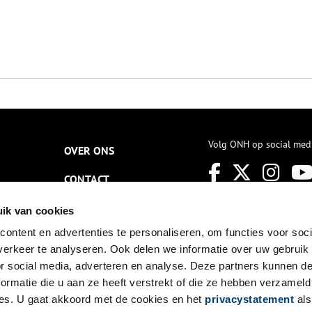
Volg ONH op social med
OVER ONS
CONTACT
NIEUWSBRIEF
ik van cookies
ontent en advertenties te personaliseren, om functies voor soci
DISCLAIMER
erkeer te analyseren. Ook delen we informatie over uw gebruik
PRIVACY
or social media, adverteren en analyse. Deze partners kunnen 
ormatie die u aan ze heeft verstrekt of die ze hebben verzameld
TOEGANKELIJKHEID
es. U gaat akkoord met de cookies en het
privacystatement
als