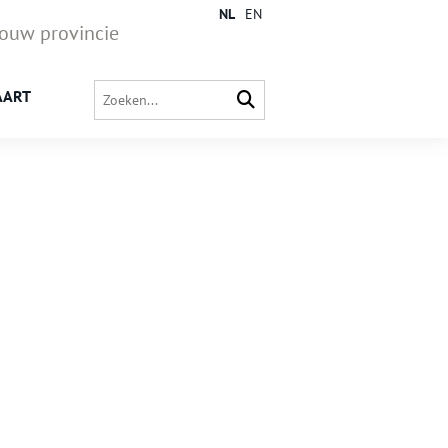
NL
EN
jouw provincie
AART