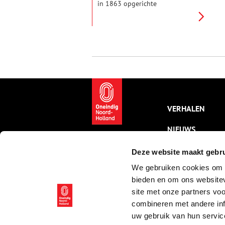
in 1863 opgerichte
Amsterdamsche Kanaal
Maatschappij. Deze had tot doel
Amsterdam door middel van
een kanaal met de Noordzee te
verbinden.
VERHALEN
NIEUWS
KALENDER
Deze website maakt gebru
We gebruiken cookies om c
THEMA’S
bieden en om ons websitev
ACTIVITEITEN
site met onze partners vo
combineren met andere inf
VIDEO’S
uw gebruik van hun servic