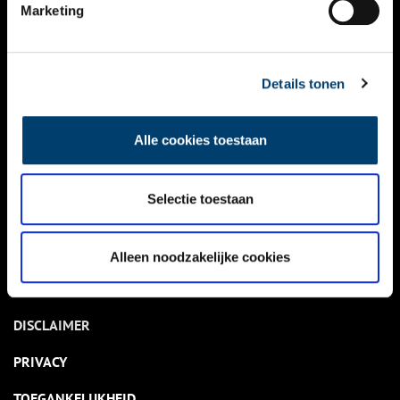
NIEUWS
Marketing
KALENDER
THEMA’S
Details tonen
ACTIVITEITEN
Alle cookies toestaan
VIDEO’S
Selectie toestaan
OVER ONS
CONTACT
Alleen noodzakelijke cookies
NIEUWSBRIEF
DISCLAIMER
PRIVACY
TOEGANKELIJKHEID