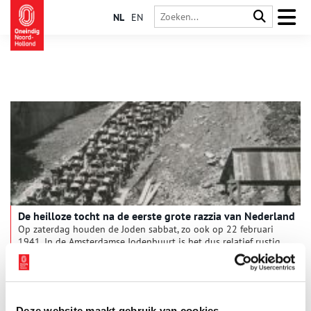
NL
EN
De heilloze tocht na de eerste grote razzia van Nederland
Op zaterdag houden de Joden sabbat, zo ook op 22 februari
1941. In de Amsterdamse Jodenbuurt is het dus relatief rustig,
tot om vier uur ’s middags legertrucks de straten in rijden.
Deze website maakt gebruik van cookies