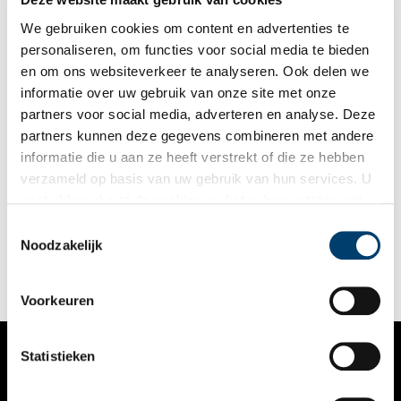
We gebruiken cookies om content en advertenties te
personaliseren, om functies voor social media te bieden
en om ons websiteverkeer te analyseren. Ook delen we
informatie over uw gebruik van onze site met onze
partners voor social media, adverteren en analyse. Deze
partners kunnen deze gegevens combineren met andere
Kamp Schoorl: de tragische geschiedenis van de Schoorlse
informatie die u aan ze heeft verstrekt of die ze hebben
Duinen
verzameld op basis van uw gebruik van hun services. U
Een middagje wandelen door de Schoorlse Duinen is
gaat akkoord met de cookies en het
privacystatement
natuurlijk nooit weg. Lekker een luchtje scheppen in de zon,
als u onze website blijft gebruiken.
omringd door een uitgestrekt natuurgebied. Verschillende
Toestemmingsselectie
wandel- en fietsroutes beginnen bij het bezoekerscentrum. Wat
Noodzakelijk
weinig mensen weten is dat dit centrum op een stuk grond
staat dat een tragische geschiedenis kent.
Voorkeuren
Statistieken
VERHALEN