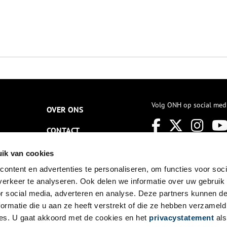
Volg ONH op social med
OVER ONS
CONTACT
NIEUWSBRIEF
ik van cookies
ontent en advertenties te personaliseren, om functies voor soci
DISCLAIMER
erkeer te analyseren. Ook delen we informatie over uw gebruik
PRIVACY
or social media, adverteren en analyse. Deze partners kunnen 
ormatie die u aan ze heeft verstrekt of die ze hebben verzameld
TOEGANKELIJKHEID
es. U gaat akkoord met de cookies en het
privacystatement
als