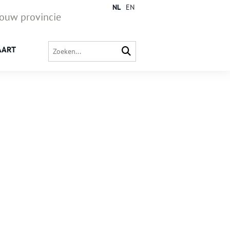
NL
EN
jouw provincie
AART