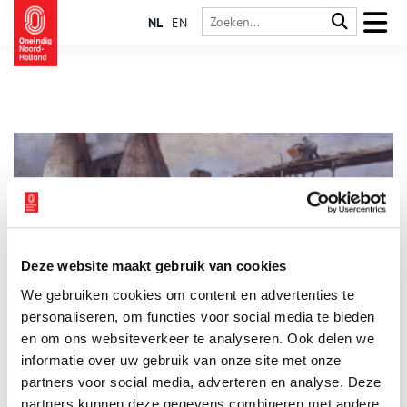
NL
EN
Deze website maakt gebruik van cookies
De Kalkovens: haard van de Huizer haven
We gebruiken cookies om content en advertenties te
De Gooise havenstad Huizen telt één provinciaal monument:
de Kalkovens. Als oudste industrie van Huizen vormen de vier
personaliseren, om functies voor social media te bieden
torens nog altijd een karakteristiek gezicht aan de haven. Niet
en om ons websiteverkeer te analyseren. Ook delen we
voor niets is de voormalige schelpkalkfabriek nu een gewilde
informatie over uw gebruik van onze site met onze
evenementenlocatie. Maar wat werd hier vroeger precies
gemaakt en waarom was deze industrie zo belangrijk voor
partners voor social media, adverteren en analyse. Deze
Huizen?
partners kunnen deze gegevens combineren met andere