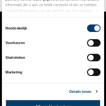
informatie die u aan ze heeft verstrekt of die ze hebben
verzameld op basis van uw gebruik van hun services. U
gaat akkoord met de cookies en het
privacystatement
als u onze website blijft gebruiken.
Toestemmingsselectie
VERHALEN
Noodzakelijk
NIEUWS
Voorkeuren
KALENDER
THEMA’S
Statistieken
ACTIVITEITEN
Marketing
VIDEO’S
OVER ONS
Details tonen
CONTACT