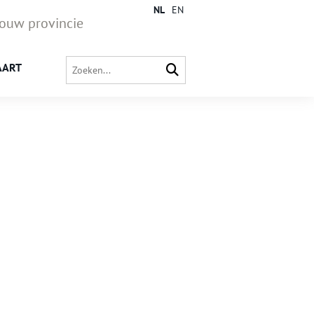
NL
EN
jouw provincie
AART