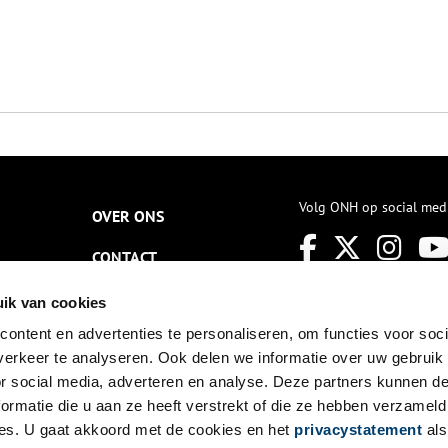
Volg ONH op social med
OVER ONS
CONTACT
NIEUWSBRIEF
ik van cookies
ontent en advertenties te personaliseren, om functies voor soci
DISCLAIMER
erkeer te analyseren. Ook delen we informatie over uw gebruik
PRIVACY
or social media, adverteren en analyse. Deze partners kunnen 
ormatie die u aan ze heeft verstrekt of die ze hebben verzameld
TOEGANKELIJKHEID
es. U gaat akkoord met de cookies en het
privacystatement
als