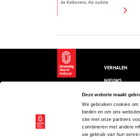
de Kalkovens. Als oudste
industrie van Huizen vormen de
vier torens nog altijd een
karakteristiek gezicht aan de
haven. Niet voor niets is de
voormalige schelpkalkfabriek
nu een gewilde
evenementenlocatie. Maar wat
werd hier vroeger precies
gemaakt en waarom was deze
industrie zo belangrijk voor
Huizen?
VERHALEN
NIEUWS
KALENDER
Deze website maakt gebru
We gebruiken cookies om c
THEMA’S
bieden en om ons websitev
ACTIVITEITEN
site met onze partners vo
combineren met andere inf
VIDEO’S
uw gebruik van hun servic