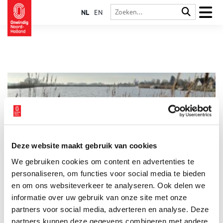
NL
EN
Deze website maakt gebruik van cookies
Dwalen langs de Amstel
We gebruiken cookies om content en advertenties te
Holland heeft oneindig veel gezichten. Dwaal mee door de tijd
op deze tocht langs een oude veenrivier. Tientallen kilometers
personaliseren, om functies voor social media te bieden
verderop mag een wereldberoemde stad zijn gebouwd, hier, bij
en om ons websiteverkeer te analyseren. Ook delen we
Fort aan de Drecht, kijk je uit over weids polderland. Langs de
informatie over uw gebruik van onze site met onze
sloot sluipt een grote zilverreiger. Een aalscholver duikt plots
op in de fortgracht.
partners voor social media, adverteren en analyse. Deze
partners kunnen deze gegevens combineren met andere