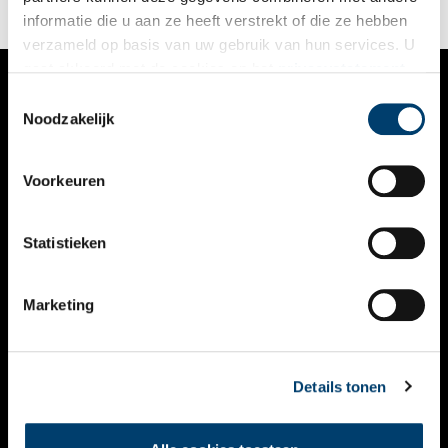
informatie die u aan ze heeft verstrekt of die ze hebben
verzameld op basis van uw gebruik van hun services. U
gaat akkoord met de cookies en het
privacystatement
als u onze website blijft gebruiken.
Toestemmingsselectie
VERHALEN
Noodzakelijk
NIEUWS
Voorkeuren
KALENDER
THEMA’S
Statistieken
ACTIVITEITEN
Marketing
VIDEO’S
OVER ONS
Details tonen
CONTACT