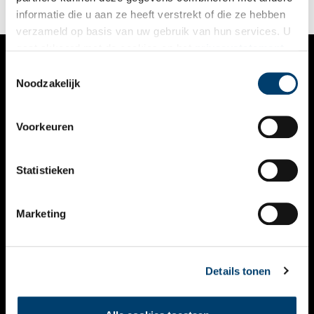
informatie die u aan ze heeft verstrekt of die ze hebben
verzameld op basis van uw gebruik van hun services. U
gaat akkoord met de cookies en het
privacystatement
als u onze website blijft gebruiken.
Toestemmingsselectie
VERHALEN
Noodzakelijk
NIEUWS
Voorkeuren
KALENDER
THEMA’S
Statistieken
ACTIVITEITEN
Marketing
VIDEO’S
OVER ONS
Details tonen
CONTACT