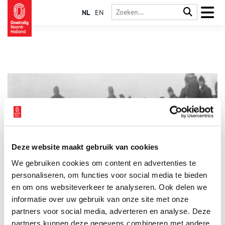
NL
EN
Deze website maakt gebruik van cookies
Fort Zuidwijkermeer
We gebruiken cookies om content en advertenties te
Fort Zuidwijkermeer was één van de drie forten die het
Noordzeekanaal moesten verdedigen. Daarnaast verdedigde
personaliseren, om functies voor social media te bieden
het de noordelijke dijk en droogblijvende stroken. Het fort is
en om ons websiteverkeer te analyseren. Ook delen we
in 1903 voltooid en ligt in het Noordwestfront van de Stelling
informatie over uw gebruik van onze site met onze
van Amsterdam.
partners voor social media, adverteren en analyse. Deze
partners kunnen deze gegevens combineren met andere