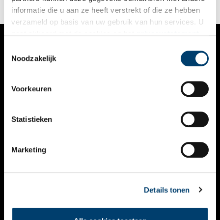
informatie die u aan ze heeft verstrekt of die ze hebben
verzameld op basis van uw gebruik van hun services. U
gaat akkoord met de cookies en het
privacystatement
als u onze website blijft gebruiken.
Toestemmingsselectie
VERHALEN
Noodzakelijk
NIEUWS
Voorkeuren
KALENDER
THEMA’S
Statistieken
ACTIVITEITEN
Marketing
VIDEO’S
OVER ONS
Details tonen
CONTACT