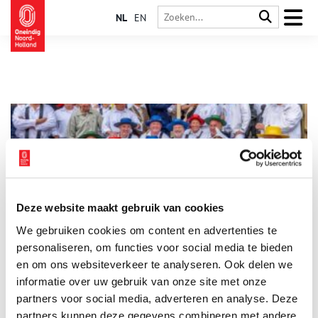
NL
EN
Deze website maakt gebruik van cookies
Alkmaarse kaasdragers houden een pittige traditie levend
We gebruiken cookies om content en advertenties te
Sinds 1593 vindt op het Alkmaarse Waagplein een kaasmarkt
plaats, waarbij eeuwenlange tradities in ere worden gehouden.
personaliseren, om functies voor social media te bieden
Kaasdrager Marco Koopman vertelt.
en om ons websiteverkeer te analyseren. Ook delen we
informatie over uw gebruik van onze site met onze
partners voor social media, adverteren en analyse. Deze
partners kunnen deze gegevens combineren met andere