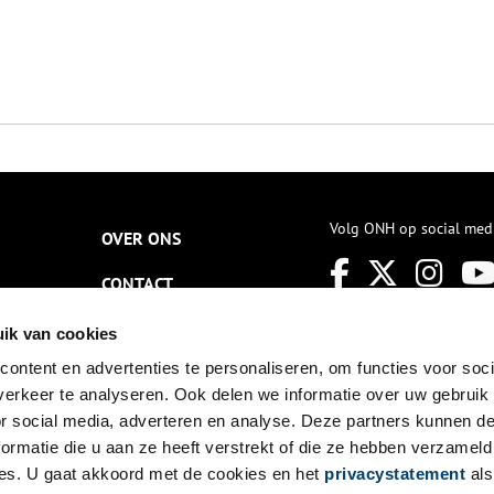
Volg ONH op social med
OVER ONS
CONTACT
NIEUWSBRIEF
ik van cookies
ontent en advertenties te personaliseren, om functies voor soci
DISCLAIMER
erkeer te analyseren. Ook delen we informatie over uw gebruik
PRIVACY
or social media, adverteren en analyse. Deze partners kunnen 
ormatie die u aan ze heeft verstrekt of die ze hebben verzameld
TOEGANKELIJKHEID
es. U gaat akkoord met de cookies en het
privacystatement
als