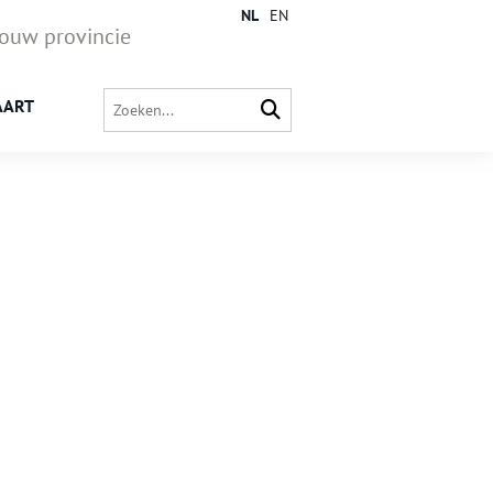
NL
EN
jouw provincie
AART