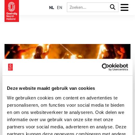
NL
EN
Deze website maakt gebruik van cookies
De heidense oorsprong van onze feestdagen
We gebruiken cookies om content en advertenties te
Onze christelijke feestdagen mogen dan vanzelfsprekend
lijken, hun oorsprong is eigenlijk ouder dan je denkt. Haast
personaliseren, om functies voor social media te bieden
alle feesten en hun symbolen, van de vrolijke paashaas tot de
en om ons websiteverkeer te analyseren. Ook delen we
gezellige kerstboom, zijn namelijk ontstaan uit heidense
informatie over uw gebruik van onze site met onze
(offer)feesten. De kerk was er alleen érg goed in om deze
bestaande feesten een christelijk tintje te geven.
partners voor social media, adverteren en analyse. Deze
partners kunnen deze gegevens combineren met andere