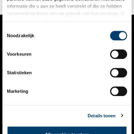
informatie die u aan ze heeft verstrekt of die ze hebben
verzameld op basis van uw gebruik van hun services. U
gaat akkoord met de cookies en het
privacystatement
als u onze website blijft gebruiken.
Toestemmingsselectie
VERHALEN
Noodzakelijk
NIEUWS
Voorkeuren
KALENDER
THEMA’S
Statistieken
ACTIVITEITEN
Marketing
VIDEO’S
OVER ONS
Details tonen
CONTACT