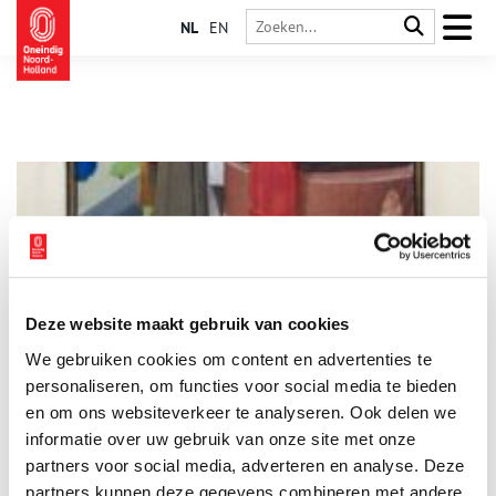
NL
EN
Deze website maakt gebruik van cookies
Kleuren in de middeleeuwen
We gebruiken cookies om content en advertenties te
In de middeleeuwen werden kleurstoffen uit planten gebruikt
om gekleurd textiel te maken. Archeologische vondsten laten
personaliseren, om functies voor social media te bieden
zien dat al vanaf de bronstijd schapenwol werd geverfd. De
en om ons websiteverkeer te analyseren. Ook delen we
meest gebruikte kleuren waren blauw, rood, geel, bruin en
informatie over uw gebruik van onze site met onze
groen.
partners voor social media, adverteren en analyse. Deze
partners kunnen deze gegevens combineren met andere