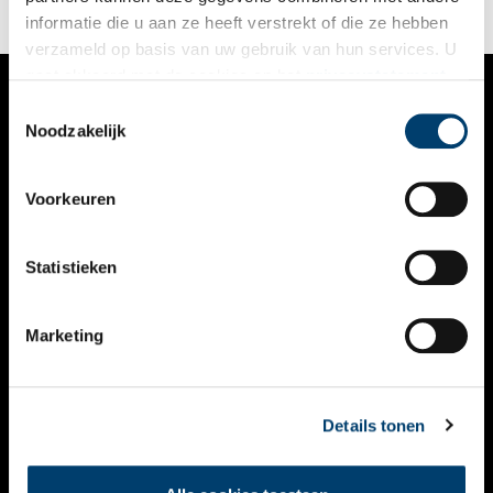
informatie die u aan ze heeft verstrekt of die ze hebben
verzameld op basis van uw gebruik van hun services. U
gaat akkoord met de cookies en het
privacystatement
als u onze website blijft gebruiken.
Toestemmingsselectie
VERHALEN
Noodzakelijk
NIEUWS
Voorkeuren
KALENDER
THEMA’S
Statistieken
ACTIVITEITEN
Marketing
VIDEO’S
OVER ONS
Details tonen
CONTACT