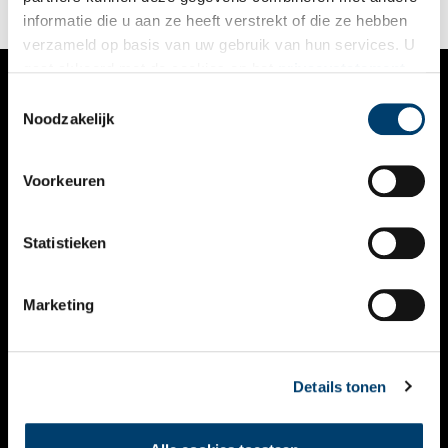
informatie die u aan ze heeft verstrekt of die ze hebben
verzameld op basis van uw gebruik van hun services. U
gaat akkoord met de cookies en het
privacystatement
als u onze website blijft gebruiken.
Toestemmingsselectie
VERHALEN
Noodzakelijk
NIEUWS
Voorkeuren
KALENDER
THEMA’S
Statistieken
ACTIVITEITEN
Marketing
VIDEO’S
OVER ONS
Details tonen
CONTACT