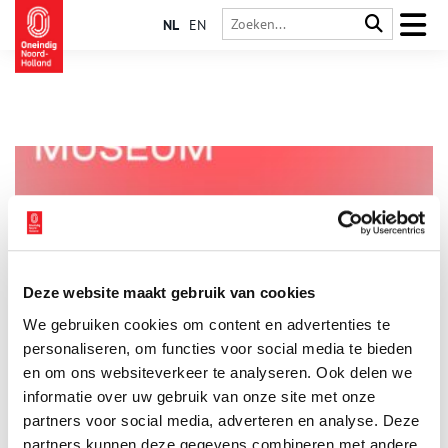
NL
EN
Deze website maakt gebruik van cookies
Beluister de H’ART Museum Podcast
We gebruiken cookies om content en advertenties te
In de tweewekelijkse H’ART Museum Podcast wordt iedere
aflevering één object uit de tentoonstelling ‘Julius Caesar’
personaliseren, om functies voor social media te bieden
uitgelicht en vanuit een nieuw perspectief bekeken. De
en om ons websiteverkeer te analyseren. Ook delen we
afleveringen zijn allemaal online te beluisteren.
informatie over uw gebruik van onze site met onze
1 min
partners voor social media, adverteren en analyse. Deze
partners kunnen deze gegevens combineren met andere