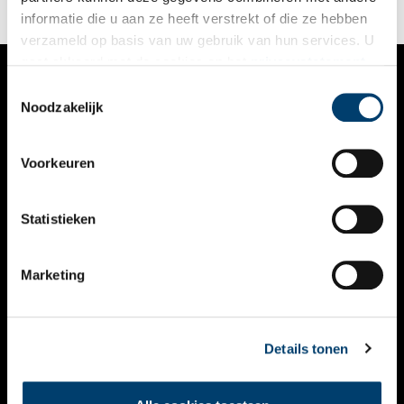
informatie die u aan ze heeft verstrekt of die ze hebben
verzameld op basis van uw gebruik van hun services. U
gaat akkoord met de cookies en het
privacystatement
als u onze website blijft gebruiken.
Toestemmingsselectie
VERHALEN
Noodzakelijk
NIEUWS
Voorkeuren
KALENDER
THEMA’S
Statistieken
ACTIVITEITEN
Marketing
VIDEO’S
OVER ONS
Details tonen
CONTACT