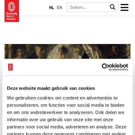
NL
EN
Deze website maakt gebruik van cookies
Jozef Israëls (1824-1911)
We gebruiken cookies om content en advertenties te
Jozef Israëls was één van de toonaangevende Nederlandse
schilders uit de Haagse school. De Joodse schilder kreeg
personaliseren, om functies voor social media te bieden
internationale bekendheid met zijn ingetogen figuurstukken
en om ons websiteverkeer te analyseren. Ook delen we
van boeren en visserslieden. De twee bekendste schilderijen
informatie over uw gebruik van onze site met onze
van Israëls zijn de ‘Joodse Bruiloft’ en ‘Kinderen der Zee’. Beide
zijn te zien in het Rijksmuseum.
partners voor social media, adverteren en analyse. Deze
partners kunnen deze gegevens combineren met andere