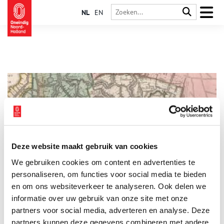
NL
EN
Deze website maakt gebruik van cookies
Atlas der Neederlanden: de beste kaart voor de hertog
We gebruiken cookies om content en advertenties te
van Alva
personaliseren, om functies voor social media te bieden
In 1575 vervaardigde Joost Jansz Beeldsnijder in opdracht van
de hertog van Alva een grootschalige kaart van het
en om ons websiteverkeer te analyseren. Ook delen we
noordelijke deel van Holland. De kaart moest de Spaanse
informatie over uw gebruik van onze site met onze
troepen de weg wijzen in het onherbergzame, waterrijke
partners voor social media, adverteren en analyse. Deze
gebied.
partners kunnen deze gegevens combineren met andere