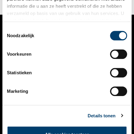
informatie die u aan ze heeft verstrekt of die ze hebben
verzameld op basis van uw gebruik van hun services. U
gaat akkoord met de cookies en het
privacystatement
als u onze website blijft gebruiken.
Toestemmingsselectie
VERHALEN
Noodzakelijk
NIEUWS
Voorkeuren
KALENDER
THEMA’S
Statistieken
ACTIVITEITEN
Marketing
VIDEO’S
OVER ONS
Details tonen
CONTACT