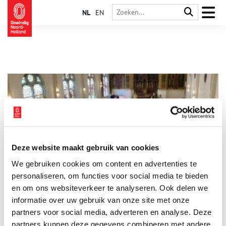
NL
EN
Deze website maakt gebruik van cookies
Bezoek op 4 mei Open Joodse Huizen in Haarlem
We gebruiken cookies om content en advertenties te
Ook dit jaar wordt op 4 mei in Haarlem Open Joodse Huizen |
Huizen van Verzet georganiseerd. Stadsherstel Amsterdam stelt
personaliseren, om functies voor social media te bieden
het Joodse Gemeentegebouw open ter bezichtiging voor
en om ons websiteverkeer te analyseren. Ook delen we
aanvang van de restauratie. Stichting Joods Gemeentegebouw
informatie over uw gebruik van onze site met onze
3 min
Haarlem verzorgt die dag tweemaal een
herdenkingsprogramma rond het gezin Zilversmit. In de kapel
partners voor social media, adverteren en analyse. Deze
van het Rosenstock-Huessy Huis, waarvan Stadsherstel
partners kunnen deze gegevens combineren met andere