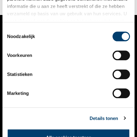
informatie die u aan ze heeft verstrekt of die ze hebben
verzameld op basis van uw gebruik van hun services. U
gaat akkoord met de cookies en het
privacystatement
als u onze website blijft gebruiken.
Toestemmingsselectie
VERHALEN
Noodzakelijk
NIEUWS
Voorkeuren
KALENDER
THEMA’S
Statistieken
ACTIVITEITEN
Marketing
VIDEO’S
OVER ONS
Details tonen
CONTACT