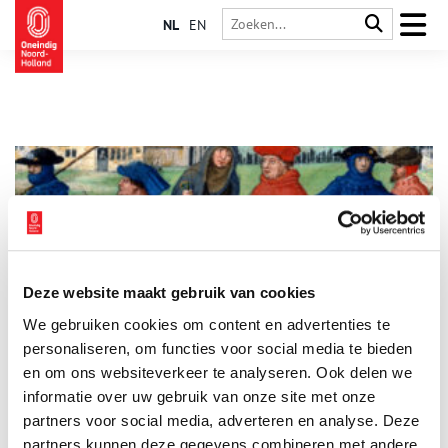
NL
EN
Deze website maakt gebruik van cookies
Historische complottheorieën: het einde van de wereld
We gebruiken cookies om content en advertenties te
Tijdens de jaarwisseling in 1999 waren veel mensen bang
voor de ‘millenniumbug’, die wereldwijd voor een crash van
personaliseren, om functies voor social media te bieden
alle computersystemen zou zorgen. Duizend jaar eerder
en om ons websiteverkeer te analyseren. Ook delen we
vreesde men nog veel grotere gevolgen van de
informatie over uw gebruik van onze site met onze
millenniumwisseling. Middeleeuwse christenen dachten dat de
Apocalyps nabij was. Velen reisden naar Jeruzalem, om het
partners voor social media, adverteren en analyse. Deze
Laatste Oordeel af te wachten in de Heilige Stad.
partners kunnen deze gegevens combineren met andere