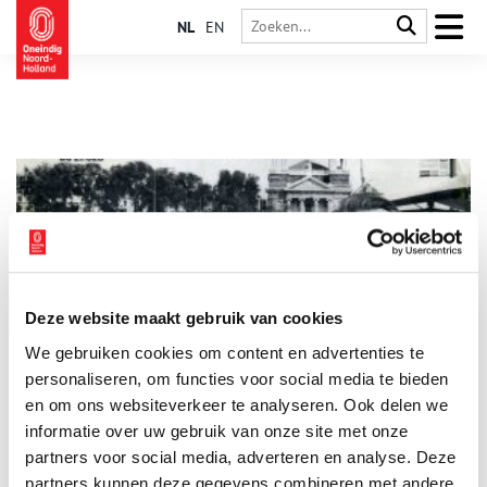
NL
EN
Deze website maakt gebruik van cookies
Johnny & Rijk: een paar apart
We gebruiken cookies om content en advertenties te
Amsterdammer Johnny Kraaijkamp en Utrechter Rijk de Gooyer
zijn als Johnny & Rijk een succesvol komisch duo met een
personaliseren, om functies voor social media te bieden
eigen show op de Nederlandse televisie. Ze brengen ook
en om ons websiteverkeer te analyseren. Ook delen we
platen uit en hebben in 1957 hun eerste hits met de singles Ik
informatie over uw gebruik van onze site met onze
Ben Zo Blij en De Ouwe Sopraan Uit De Jordaan. Hun grootste
hit hebben Johnny & Rijk in 1967 met De Bostellla.
partners voor social media, adverteren en analyse. Deze
partners kunnen deze gegevens combineren met andere