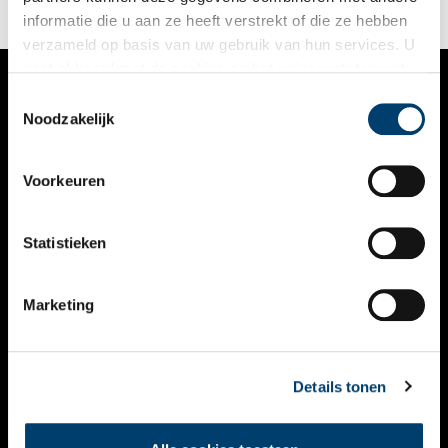
informatie die u aan ze heeft verstrekt of die ze hebben
verzameld op basis van uw gebruik van hun services. U
gaat akkoord met de cookies en het
privacystatement
als u onze website blijft gebruiken.
Toestemmingsselectie
VERHALEN
Noodzakelijk
NIEUWS
Voorkeuren
KALENDER
THEMA’S
Statistieken
ACTIVITEITEN
Marketing
VIDEO’S
OVER ONS
Details tonen
CONTACT